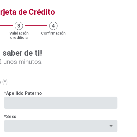
rjeta de Crédito
3
4
Validación
Confirmación
crediticia
saber de ti!
á unos minutos.
 (*)
*
Apellido Paterno
*
Sexo