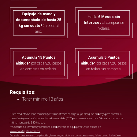
Equipaje de mano y
Hasta
6 Meses sin
documentado de hasta 25
Intereses
al comprar en
kg sin costo²
2 veces al
Volaris.
año.
Acumula 15 Puntos
Acumula 5 Puntos
altitude³
por cada $20 pesos
altitude³
por cada $20 pesos
en compras en Volaris.
en todas tus compras.
Requisitos:
Tener mínimo 18 años
¹Este producto no tiene comisión por “Administración de tarjeta” (anualidad), sin embargo, para exentar la
comisión de penalización por inactividad; mensual de $202 pesos mexicanos más IVA realiza una compra
mínima mensual de $300 pesos.
²ʸ³Consulta los términos y condiciones del beneficio de equipaje y Puntos altitude en
www.invextarjetas.com.mx
Consulta nuestro aviso de privacidad, términos, condiciones, comisiones y requisitos de contratación en